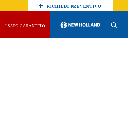
RICHIEDI PREVENTIVO
TTORI
USATO GARANTITO
I
IMENTO TERRA
CHINE DA RACCOLTA
REZZATURA
TRATTORI
ICOLA
EVENTIVI
MOVIMENTO TERRA
RDINAGGIO
N NOI
MACCHINE DA RACCOLTA
RO
ATTREZZATURA
AGRICOLA
GIARDINAGGIO
ALTRO