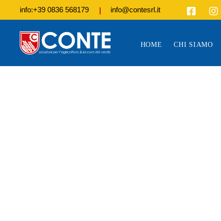
info:+39 0836 568179
info@contesrl.it
ASSI
HOME
CHI SIAMO
RICA
FINA
CORS
TRA
CORS
ESCA