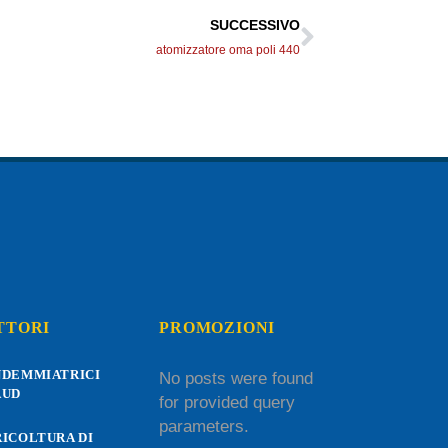
SUCCESSIVO
atomizzatore oma poli 440
TTORI
PROMOZIONI
NDEMMIATRICI
No posts were found
AUD
for provided query
parameters.
ICOLTURA DI